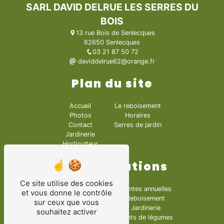
SARL DAVID DELRUE LES SERRES DU
BOIS
13 rue Bois de Senlecques
62650 Senlecques
03 21 87 50 72
daviddelrue62@orange.fr
Plan du site
Accueil
Le reboisement
Photos
Horaires
Contact
Serres de jardin
Jardinerie
Horticulteur
Nos prestations
Ce site utilise des cookies
Articles de jardin
Plantes annuelles
et vous donne le contrôle
Horticulteur
Reboisement
sur ceux que vous
Pépinières
Jardinerie
souhaitez activer
Fleurs
Plants de légumes