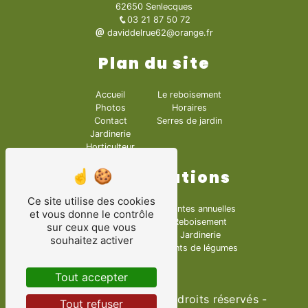
62650 Senlecques
03 21 87 50 72
daviddelrue62@orange.fr
Plan du site
Accueil
Le reboisement
Photos
Horaires
Contact
Serres de jardin
Jardinerie
Horticulteur
Nos prestations
Ce site utilise des cookies
Articles de jardin
Plantes annuelles
et vous donne le contrôle
Horticulteur
Reboisement
sur ceux que vous
Pépinières
Jardinerie
souhaitez activer
Fleurs
Plants de légumes
Serres de jardin
Tout accepter
©
Vistalid
- 2026 - Tous droits réservés -
Tout refuser