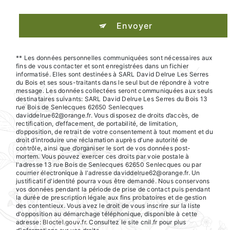
Envoyer
** Les données personnelles communiquées sont nécessaires aux
fins de vous contacter et sont enregistrées dans un fichier
informatisé. Elles sont destinées à SARL David Delrue Les Serres
du Bois et ses sous-traitants dans le seul but de répondre à votre
message. Les données collectées seront communiquées aux seuls
destinataires suivants: SARL David Delrue Les Serres du Bois 13
rue Bois de Senlecques 62650 Senlecques
daviddelrue62@orange.fr. Vous disposez de droits d’accès, de
rectification, d’effacement, de portabilité, de limitation,
d’opposition, de retrait de votre consentement à tout moment et du
droit d’introduire une réclamation auprès d’une autorité de
contrôle, ainsi que d’organiser le sort de vos données post-
mortem. Vous pouvez exercer ces droits par voie postale à
l'adresse 13 rue Bois de Senlecques 62650 Senlecques ou par
courrier électronique à l'adresse daviddelrue62@orange.fr. Un
justificatif d'identité pourra vous être demandé. Nous conservons
vos données pendant la période de prise de contact puis pendant
la durée de prescription légale aux fins probatoires et de gestion
des contentieux. Vous avez le droit de vous inscrire sur la liste
d'opposition au démarchage téléphonique, disponible à cette
adresse:
Bloctel.gouv.fr
. Consultez le site cnil.fr pour plus