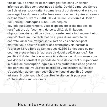
fins de vous contacter et sont enregistrées dans un fichier
informatisé. Elles sont destinées à SARL David Delrue Les Serres
du Bois et ses sous-traitants dans le seul but de répondre à votre
message. Les données collectées seront communiquées aux seuls
destinataires suivants: SARL David Delrue Les Serres du Bois 13
rue Bois de Senlecques 62650 Senlecques
daviddelrue62@orange.fr. Vous disposez de droits d’accès, de
rectification, d’effacement, de portabilité, de limitation,
d’opposition, de retrait de votre consentement à tout moment et du
droit d’introduire une réclamation auprès d’une autorité de
contrôle, ainsi que d’organiser le sort de vos données post-
mortem. Vous pouvez exercer ces droits par voie postale à
l'adresse 13 rue Bois de Senlecques 62650 Senlecques ou par
courrier électronique à l'adresse daviddelrue62@orange.fr. Un
justificatif d'identité pourra vous être demandé. Nous conservons
vos données pendant la période de prise de contact puis pendant
la durée de prescription légale aux fins probatoires et de gestion
des contentieux. Vous avez le droit de vous inscrire sur la liste
d'opposition au démarchage téléphonique, disponible à cette
adresse:
Bloctel.gouv.fr
. Consultez le site cnil.fr pour plus
d’informations sur vos droits.
Nos interventions sur ces